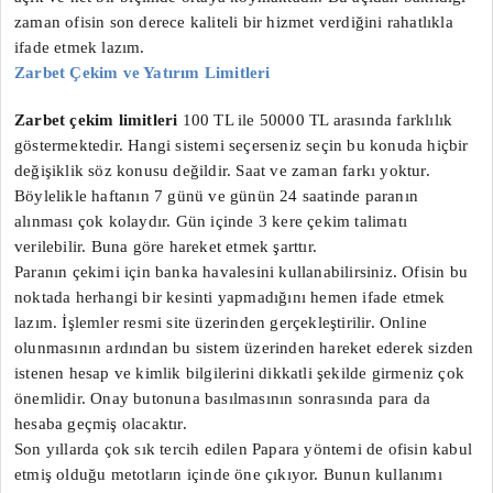
zaman ofisin son derece kaliteli bir hizmet verdiğini rahatlıkla
ifade etmek lazım.
Zarbet Çekim ve Yatırım Limitleri
Zarbet çekim limitleri
100 TL ile 50000 TL arasında farklılık
göstermektedir. Hangi sistemi seçerseniz seçin bu konuda hiçbir
değişiklik söz konusu değildir. Saat ve zaman farkı yoktur.
Böylelikle haftanın 7 günü ve günün 24 saatinde paranın
alınması çok kolaydır. Gün içinde 3 kere çekim talimatı
verilebilir. Buna göre hareket etmek şarttır.
Paranın çekimi için banka havalesini kullanabilirsiniz. Ofisin bu
noktada herhangi bir kesinti yapmadığını hemen ifade etmek
lazım. İşlemler resmi site üzerinden gerçekleştirilir. Online
olunmasının ardından bu sistem üzerinden hareket ederek sizden
istenen hesap ve kimlik bilgilerini dikkatli şekilde girmeniz çok
önemlidir. Onay butonuna basılmasının sonrasında para da
hesaba geçmiş olacaktır.
Son yıllarda çok sık tercih edilen Papara yöntemi de ofisin kabul
etmiş olduğu metotların içinde öne çıkıyor. Bunun kullanımı