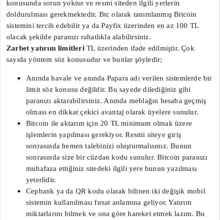
konusunda sorun yoktur ve resmi siteden ilgili yerlerin
doldurulması gerekmektedir. Btc olarak tanımlanmış Bitcoin
sistemini tercih edebilir ya da Payfix üzerinden en az 100 TL
olacak şekilde paranızı rahatlıkla alabilirsiniz.
Zarbet yatırım limitleri
TL üzerinden ifade edilmiştir. Çok
sayıda yöntem söz konusudur ve bunlar şöyledir;
Anında havale ve anında Papara adı verilen sistemlerde bir
limit söz konusu değildir. Bu sayede dilediğiniz gibi
paranızı aktarabilirsiniz. Anında meblağın hesaba geçmiş
olması en dikkat çekici avantaj olarak üyelere sunulur.
Bitcoin ile aktarım için 20 TL minimum olmak üzere
işlemlerin yapılması gerekiyor. Resmi siteye giriş
sonrasında hemen talebinizi oluşturmalısınız. Bunun
sonrasında size bir cüzdan kodu sunulur. Bitcoin paranızı
muhafaza ettiğiniz sitedeki ilgili yere bunun yazılması
yeterlidir.
Cepbank ya da QR kodu olarak bilinen iki değişik mobil
sistemin kullanılması fırsat anlamına geliyor. Yatırım
miktarlarını bilmek ve ona göre hareket etmek lazım. Bu