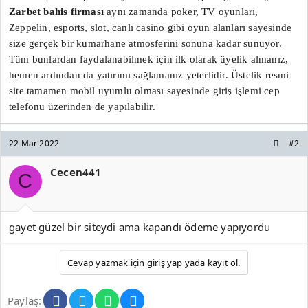
Zarbet bahis firması
aynı zamanda poker, TV oyunları,
Zeppelin, esports, slot, canlı casino gibi oyun alanları sayesinde
size gerçek bir kumarhane atmosferini sonuna kadar sunuyor.
Tüm bunlardan faydalanabilmek için ilk olarak üyelik almanız,
hemen ardından da yatırımı sağlamanız yeterlidir. Üstelik resmi
site tamamen mobil uyumlu olması sayesinde giriş işlemi cep
telefonu üzerinden de yapılabilir.
22 Mar 2022
#2
Cecen441
C
gayet güzel bir siteydi ama kapandı ödeme yapıyordu
Cevap yazmak için giriş yap yada kayıt ol.
Facebook
Twitter
WhatsApp
E-posta
Paylaş: