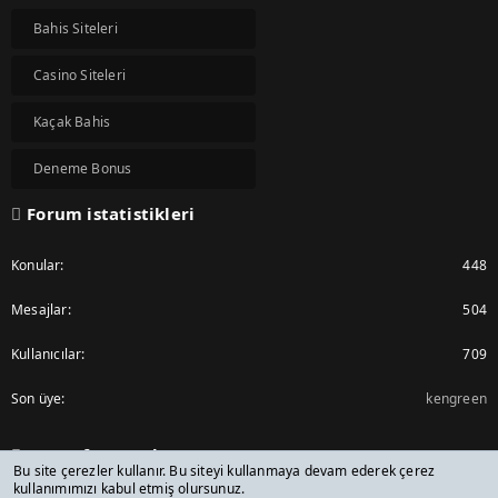
Bahis Siteleri
Casino Siteleri
Kaçak Bahis
Deneme Bonus
Forum istatistikleri
Konular
448
Mesajlar
504
Kullanıcılar
709
Son üye
kengreen
Bu sayfayı paylaş
Bu site çerezler kullanır. Bu siteyi kullanmaya devam ederek çerez
kullanımımızı kabul etmiş olursunuz.