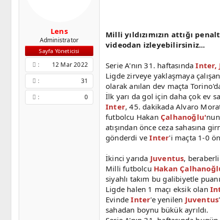
l
a
a
r
t
i
Lens
a
h
Milli yıldızımızın attığı penal
Administrator
n
i
videodan izleyebilirsiniz...
Sayfa Yöneticisi
12 Mar 2022
Serie A'nın 31. haftasında
Inter,
Ligde zirveye yaklaşmaya çalışa
31
olarak anılan dev maçta Torino'dak
İlk yarı da gol için daha çok ev 
0
Inter
, 45. dakikada Alvaro Morat
futbolcu Hakan
Çalhanoğlu'
nun 
atışından önce ceza sahasına girme
gönderdi ve
Inter
'i maçta 1-0 ön
İkinci yarıda
Juventus
, beraberl
Milli futbolcu
Hakan Çalhanoğl
siyahlı takım bu galibiyetle puanı
Ligde halen 1 maçı eksik olan
In
Evinde
Inter
'e yenilen
Juventus
sahadan boynu bükük ayrıldı.