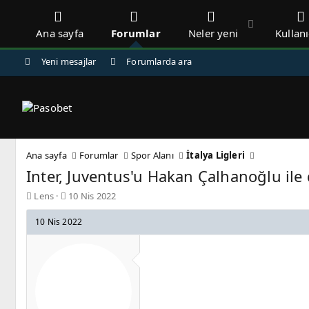
Ana sayfa
Forumlar
Neler yeni
Kullanı
Yeni mesajlar
Forumlarda ara
Ana sayfa
Forumlar
Spor Alanı
İtalya Ligleri
Inter, Juventus'u Hakan Çalhanoğlu ile 
K
B
Lens
10 Nis 2022
o
a
n
ş
10 Nis 2022
b
l
u
a
y
n
u
g
b
ı
a
ç
ş
t