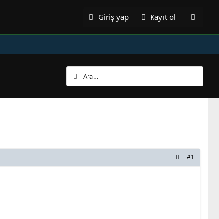
Giriş yap
Kayıt ol
#1