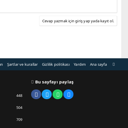
Cevap yazmak için giriş yap yada kayıt ol.
R
ın
Şartlar ve kurallar
Gizlilik politikası
Yardım
Ana sayfa
S
S
Bu sayfayı paylaş
Facebook
Twitter
WhatsApp
E-posta
448
504
709