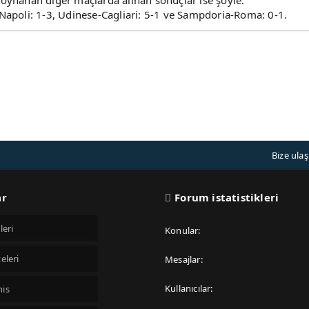
 oynanan diğer maçlarda alınan sonuçlar ise şöyle:
-Napoli: 1-3, Udinese-Cagliari: 5-1 ve Sampdoria-Roma: 0-1.
Bize ulaş
ar
Forum istatistikleri
leri
Konular
eleri
Mesajlar
Kullanıcılar
his