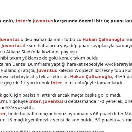
tı golü,
Inter
'e
Juventus
karşısında önemli bir üç puanı ka
 Juventus
'u deplasmanda milli futbolcu
Hakan Çalhanoğlu
'nu
n
Juventus
ile son haftalarda yaşadığı puan kayıplarıyla şampiy
i Allianz Stadı'nda kozlarını paylaştı.
sahibi takım yüklense de golü konuk takım buldu.
a'nın Denzel Dumfries'e yaptığı hareket sebebiyle VAR kararıyla 
kullandığı atışta,
Juventus
kalecisi Wojciech Szczesny topu ku
si sebebiyle atış tekrar ettirildi.
Hakan Çalhanoğlu
, 45+5 da
e geçirdi. İlk yarı konuk
Inter
'in üstünlüğüyle tamamlandı.
ik golü için baskısını arttırdı ancak maçta başka gol olmadı.
u
'nun golüyle
Inter,
Juventus
'u deplasmanda 1-0 yenerek, öne
nı 63'e yükseltti.
ter
, ligde bu hafta maçını henüz oynamamış 66 puanlı lider Mil
'un 16 maçlık yenilmezlik serisi de son buldu. 59 puanla 4. sıra