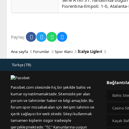
Serie A'nın 31. haftasında bugün
Fiorentina-Empoli: 1-0, Atalanta
Facebook
Twitter
WhatsApp
E-posta
Paylaş:
Ana sayfa
Forumlar
Spor Alanı
İtalya Ligleri
Türkçe (TR)
Bağlantıl
Pasobet.com sitesinde hiç bir şekilde bahis ve
kumar oynatılmamaktadır. Sitemizde yer alan
Bahis Site
yorum ve tahminler haber ve bilgi amaçlıdır. Bu
forum spor müsabakaları için iletişim tahmin ve
Casino Sit
içerik sağlayıcı bir web sitedir. Siteyi kullanmak
tamamen kişilerin özgür iradesiyle
Kaçak Ba
gerçekleşmektedir. "T.C" Kanunlarına uygun