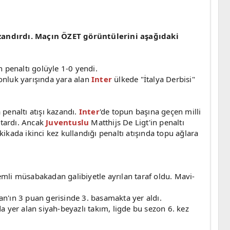
zandırdı. Maçın ÖZET görüntülerini aşağıdaki
n penaltı golüyle 1-0 yendi.
onluk yarışında yara alan
Inter
ülkede "İtalya Derbisi"
penaltı atışı kazandı.
Inter
'de topun başına geçen milli
rtardı. Ancak
Juventuslu
Matthijs De Ligt'in penaltı
kikada ikinci kez kullandığı penaltı atışında topu ağlara
mli müsabakadan galibiyetle ayrılan taraf oldu. Mavi-
an'ın 3 puan gerisinde 3. basamakta yer aldı.
da yer alan siyah-beyazlı takım, ligde bu sezon 6. kez