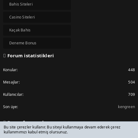
Bahis Siteleri
Casino Siteleri
Kaçak Bahis
Deneme Bonus
Forum istatistikleri
Konular
448
Mesajlar
504
Kullanıcılar
709
Son üye
kengreen
Bu sayfayı paylaş
Bu site çerezler kullanır. Bu siteyi kullanmaya devam ederek çerez
kullanımımızı kabul etmiş olursunuz.
Facebook
Twitter
WhatsApp
E-posta