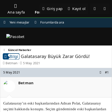
Giriş yap
Kayıt ol
Ana sayfa
Forumlar
Neler yeni
Kullanıcıl
Yeni mesajlar
Forumlarda ara
Güncel Haberler
Galatasaray Büyük Zarar Gördü!
Bilgi
K
B
Betman
5 May 2021
o
a
n
ş
5 May 2021
#1
b
l
u
a
Betman
y
n
u
g
b
ı
a
ç
ş
t
Galatasaray’ın eski başkanlarından Adnan Polat, Galatasaray
l
a
seçimi hakkında konuştu. Seçim gündeminde eski başkanlardan