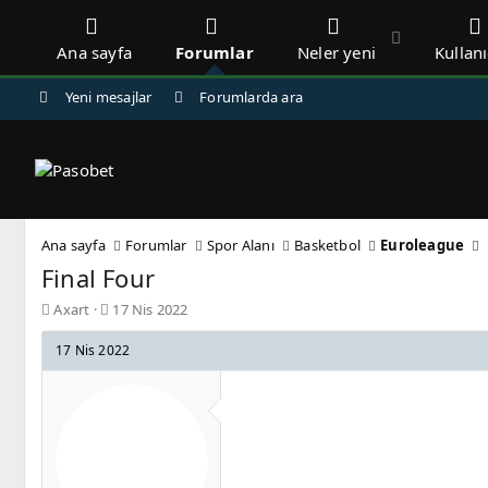
Ana sayfa
Forumlar
Neler yeni
Kullanı
Yeni mesajlar
Forumlarda ara
Ana sayfa
Forumlar
Spor Alanı
Basketbol
Euroleague
Final Four
K
B
Axart
17 Nis 2022
o
a
n
ş
17 Nis 2022
b
l
u
a
y
n
u
g
b
ı
a
ç
ş
t