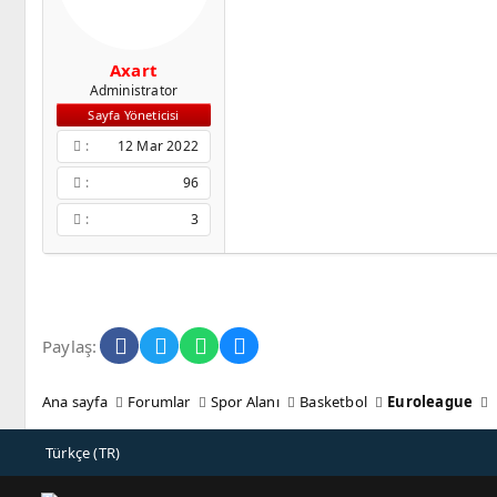
l
a
a
r
t
i
Axart
a
h
Administrator
n
i
Sayfa Yöneticisi
12 Mar 2022
96
3
Facebook
Twitter
WhatsApp
E-posta
Paylaş:
Ana sayfa
Forumlar
Spor Alanı
Basketbol
Euroleague
Türkçe (TR)