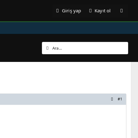
Giriş yap
Kayıt ol
#1