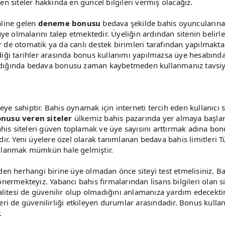
n siteler hakkında en güncel bilgileri vermiş olacağız.
aline gelen
deneme bonusu
bedava şekilde bahis oyuncularına
 üye olmalarını talep etmektedir. Üyeliğin ardından sitenin bel
ler de otomatik ya da canlı destek birimleri tarafından yapılmakt
lediği tarihler arasında bonus kullanımı yapılmazsa üye hesabında
dığında bedava bonusu zaman kaybetmeden kullanmanız tavsiye
leye sahiptir. Bahis oynamak için interneti tercih eden kullanıcı s
nusu veren siteler
ülkemiz bahis pazarında yer almaya başlamı
ahis siteleri güven toplamak ve üye sayısını arttırmak adına bon
ır. Yeni üyelere özel olarak tanımlanan bedava bahis limitleri Tü
llanmak mümkün hale gelmiştir.
den herhangi birine üye olmadan önce siteyi test etmelisiniz. Bah
önermekteyiz. Yabancı bahis firmalarından lisans bilgileri olan 
alitesi de güvenilir olup olmadığını anlamanıza yardım edecektir
ri de güvenilirliği etkileyen durumlar arasındadır. Bonus kulla
.