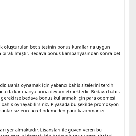
k oluşturulan bet sitesinin bonus kurallarına uygun
bırakılmıştır. Bedava bonus kampanyasından sonra bet
dir. Bahis oynamak için yabancı bahis sitelerini tercih
ında da kampanyalarına devam etmektedir. Bedava bahis
ak gerekirse bedava bonus kullanmak için para ödemesi
 bahis oynayabilirsiniz. Piyasada bu şekilde promosyon
nanlar sizlerin ücret ödemeden para kazanmanızı
arı yer almaktadır. Lisansları ile güven veren bu