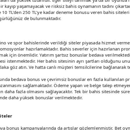
arı da yüksek tutarlıdır. Eğer siteyi tanımak ya da bir oyunda 
ir kayıp yaşamayacak ve risksiz bahis oynamanın tadını çıkartacak
de 10 TL'den 250 TL'ye kadar deneme bonusu veren bahis siteler
zgürlüğünüz de bulunmaktadır.
o ve spor bahislerinde verildiği siteler piyasada hizmet verme
omosyonlar hazırlamaktadır. Bahis severler için hazırlanan promo
mak için önemlidir. Yatırım şartsız bonuslar bedava verilmektedi
mesi istenmektedir. Her bahis sitesinin ayrı şartları olduğunu u
ka göz atın. Ve hatta canlı müşteri temsilcilerine bağlanarak teyi
sında bedava bonus ve çevrimsiz bonuslar en fazla kullanılan p
azanmasını sağlamaktadır. Ödeme yapan ve belge talep etmeyen b
n daha fazla olmasını sağlayacaktır. Tek bir bahis sitesinde sü
inde daha yüksek bonuslar verilmektedir.
iteler
dava bonus kampanyalarında da artışlar gözlemlenmiştir. Bet oyn