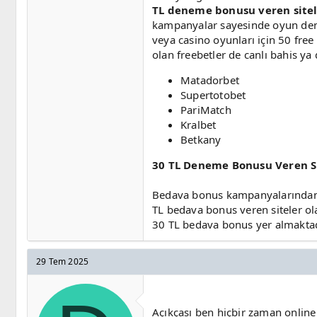
TL deneme bonusu veren site
kampanyalar sayesinde oyun deney
veya casino oyunları için 50 fre
olan freebetler de canlı bahis ya
Matadorbet
Supertotobet
PariMatch
Kralbet
Betkany
30 TL Deneme Bonusu Veren S
Bedava bonus kampanyalarından
TL bedava bonus veren siteler ol
30 TL bedava bonus yer almaktad
29 Tem 2025
Açıkçası ben hiçbir zaman onlin