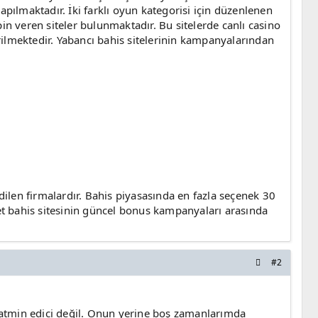
yapılmaktadır. İki farklı oyun kategorisi için düzenlenen
n veren siteler bulunmaktadır. Bu sitelerde canlı casino
rilmektedir. Yabancı bahis sitelerinin kampanyalarından
edilen firmalardır. Bahis piyasasında en fazla seçenek 30
et bahis sitesinin güncel bonus kampanyaları arasında
#2
tatmin edici değil. Onun yerine boş zamanlarımda