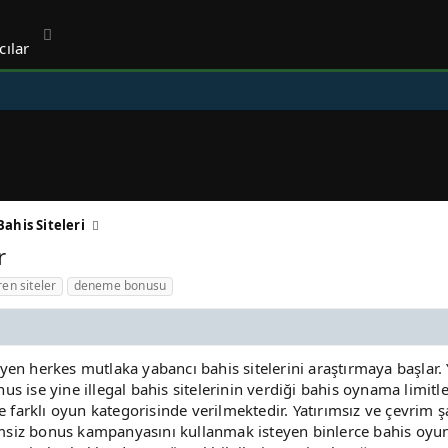
cılar
his Siteleri
r
en siteler
deneme bonusu
yen herkes mutlaka yabancı bahis sitelerini araştırmaya başlar.
us ise yine illegal bahis sitelerinin verdiği bahis oynama limitle
de farklı oyun kategorisinde verilmektedir. Yatırımsız ve çevrim ş
msiz bonus kampanyasını kullanmak isteyen binlerce bahis oyun