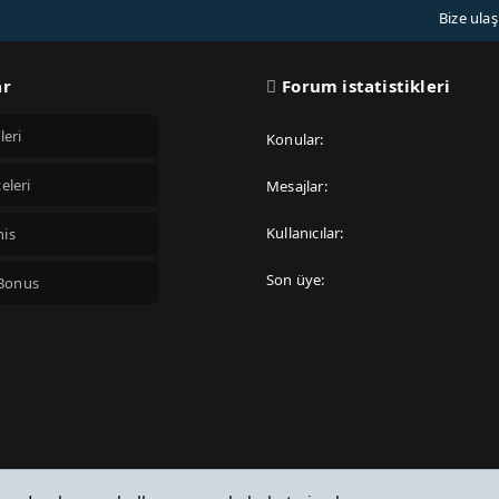
Bize ulaş
ar
Forum istatistikleri
leri
Konular
eleri
Mesajlar
Kullanıcılar
his
Son üye
Bonus