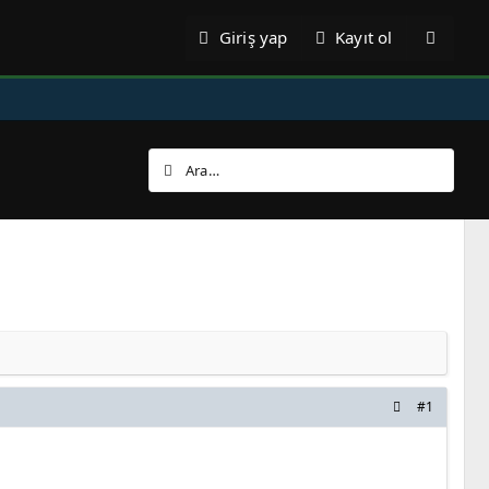
Giriş yap
Kayıt ol
#1