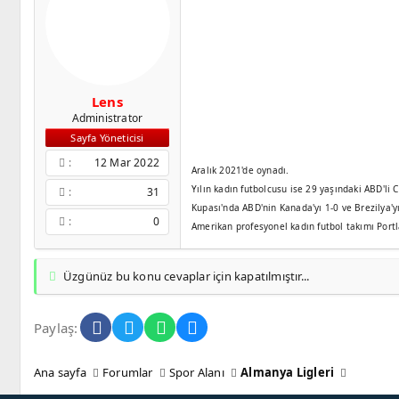
l
a
a
r
t
i
a
h
n
i
Lens
Administrator
Sayfa Yöneticisi
12 Mar 2022
Aralık 2021'de oynadı.
Yılın kadın futbolcusu ise 29 yaşındaki ABD'li
31
Kupası'nda ABD'nin Kanada'yı 1-0 ve Brezilya'
0
Amerikan profesyonel kadın futbol takımı Portl
Üzgünüz bu konu cevaplar için kapatılmıştır...
Facebook
Twitter
WhatsApp
E-posta
Paylaş:
Ana sayfa
Forumlar
Spor Alanı
Almanya Ligleri