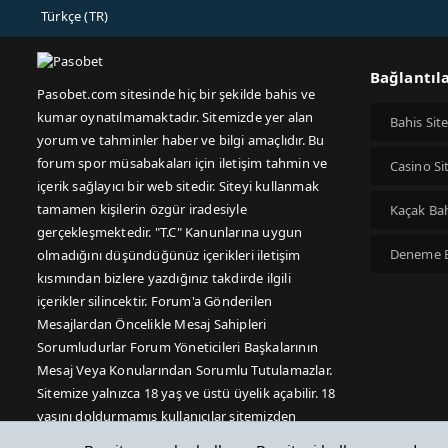
Türkçe (TR)
Bağlantıl
Pasobet.com sitesinde hiç bir şekilde bahis ve
kumar oynatılmamaktadır. Sitemizde yer alan
Bahis Site
yorum ve tahminler haber ve bilgi amaçlıdır. Bu
forum spor müsabakaları için iletişim tahmin ve
Casino Sit
içerik sağlayıcı bir web sitedir. Siteyi kullanmak
tamamen kişilerin özgür iradesiyle
Kaçak Ba
gerçekleşmektedir. "T.C" Kanunlarına uygun
Deneme 
olmadığını düşündüğünüz içerikleri iletişim
kısmından bizlere yazdığınız takdirde ilgili
içerikler silincektir. Forum'a Gönderilen
Mesajlardan Öncelikle Mesaj Sahipleri
Sorumludurlar Forum Yöneticileri Başkalarının
Mesaj Veya Konularından Sorumlu Tutulamazlar.
Sitemize yalnızca 18 yaş ve üstü üyelik açabilir. 18
yaşını doldurmamış kullanıcılar sitemizden
uzaklaştırılmaktadır.