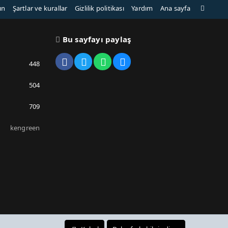
R
ın
Şartlar ve kurallar
Gizlilik politikası
Yardım
Ana sayfa
S
S
Bu sayfayı paylaş
Facebook
Twitter
WhatsApp
E-posta
448
504
709
kengreen