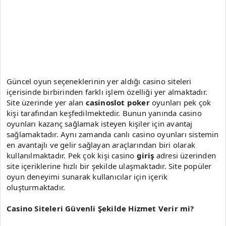
a
r
t
i
a
h
n
i
Güncel oyun seçeneklerinin yer aldığı casino siteleri
içerisinde birbirinden farklı işlem özelliği yer almaktadır.
Site üzerinde yer alan
casinoslot poker
oyunları pek çok
kişi tarafından keşfedilmektedir. Bunun yanında casino
oyunları kazanç sağlamak isteyen kişiler için avantaj
sağlamaktadır. Aynı zamanda canlı casino oyunları sistemin
en avantajlı ve gelir sağlayan araçlarından biri olarak
kullanılmaktadır. Pek çok kişi casino
giriş
adresi üzerinden
site içeriklerine hızlı bir şekilde ulaşmaktadır. Site popüler
oyun deneyimi sunarak kullanıcılar için içerik
oluşturmaktadır.
Casino Siteleri Güvenli Şekilde Hizmet Verir mi?