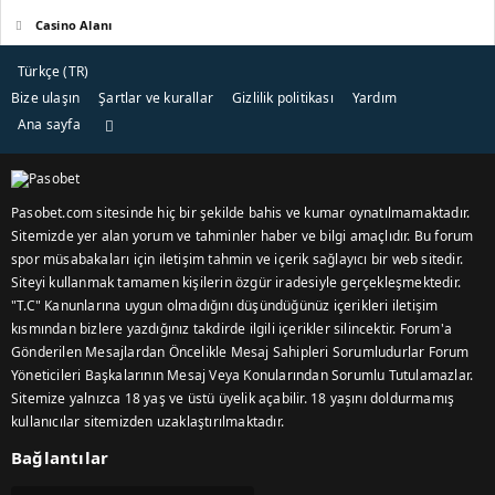
Casino Alanı
Türkçe (TR)
Bize ulaşın
Şartlar ve kurallar
Gizlilik politikası
Yardım
Ana sayfa
R
S
S
Pasobet.com sitesinde hiç bir şekilde bahis ve kumar oynatılmamaktadır.
Sitemizde yer alan yorum ve tahminler haber ve bilgi amaçlıdır. Bu forum
spor müsabakaları için iletişim tahmin ve içerik sağlayıcı bir web sitedir.
Siteyi kullanmak tamamen kişilerin özgür iradesiyle gerçekleşmektedir.
"T.C" Kanunlarına uygun olmadığını düşündüğünüz içerikleri iletişim
kısmından bizlere yazdığınız takdirde ilgili içerikler silincektir. Forum'a
Gönderilen Mesajlardan Öncelikle Mesaj Sahipleri Sorumludurlar Forum
Yöneticileri Başkalarının Mesaj Veya Konularından Sorumlu Tutulamazlar.
Sitemize yalnızca 18 yaş ve üstü üyelik açabilir. 18 yaşını doldurmamış
kullanıcılar sitemizden uzaklaştırılmaktadır.
Bağlantılar