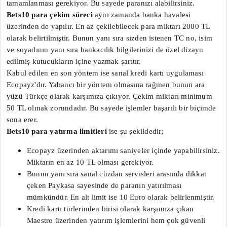
tamamlanması gerekiyor. Bu sayede paranızı alabilirsiniz.
Bets10 para çekim süreci
aynı zamanda banka havalesi
üzerinden de yapılır. En az çekilebilecek para miktarı 2000 TL
olarak belirtilmiştir. Bunun yanı sıra sizden istenen TC no, isim
ve soyadının yanı sıra bankacılık bilgilerinizi de özel dizayn
edilmiş kutucukların içine yazmak şarttır.
Kabul edilen en son yöntem ise sanal kredi kartı uygulaması
Ecopayz'dır. Yabancı bir yöntem olmasına rağmen bunun ara
yüzü Türkçe olarak karşımıza çıkıyor. Çekim miktarı minimum
50 TL olmak zorundadır. Bu sayede işlemler başarılı bir biçimde
sona erer.
Bets10 para yatırma limitleri
ise şu şekildedir;
Ecopayz üzerinden aktarımı saniyeler içinde yapabilirsiniz.
Miktarın en az 10 TL olması gerekiyor.
Bunun yanı sıra sanal cüzdan servisleri arasında dikkat
çeken Paykasa sayesinde de paranın yatırılması
mümkündür. En alt limit ise 10 Euro olarak belirlenmiştir.
Kredi kartı türlerinden birisi olarak karşımıza çıkan
Maestro üzerinden yatırım işlemlerini hem çok güvenli