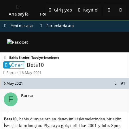
Giriş yap
Kayıt ol
Ana sayfa
Forumlar
Neler yeni
Kullanıcıl
Yeni mesajlar
Forumlarda ara
Bahis Siteleri Tavsiye-inceleme
Bets10
Öneri
K
B
Farra
6 May 2021
o
a
n
ş
6 May 2021
#1
b
l
u
a
Farra
F
y
n
u
g
b
ı
a
ç
ş
t
Bets10
, bahis dünyasının en deneyimli işletmelerinden birisidir.
l
a
İsveç'te kurulmuştur. Piyasaya giriş tarihi ise 2001 yılıdır. Spor,