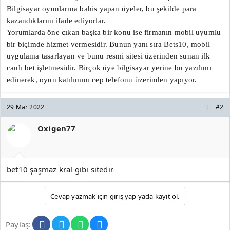
Bilgisayar oyunlarına bahis yapan üyeler, bu şekilde para
kazandıklarını ifade ediyorlar.
Yorumlarda öne çıkan başka bir konu ise firmanın mobil uyumlu
bir biçimde hizmet vermesidir. Bunun yanı sıra Bets10, mobil
uygulama tasarlayan ve bunu resmi sitesi üzerinden sunan ilk
canlı bet işletmesidir. Birçok üye bilgisayar yerine bu yazılımı
edinerek, oyun katılımını cep telefonu üzerinden yapıyor.
29 Mar 2022
#2
Oxigen77
bet10 şaşmaz kral gibi sitedir
Cevap yazmak için giriş yap yada kayıt ol.
Facebook
Twitter
WhatsApp
E-posta
Paylaş: