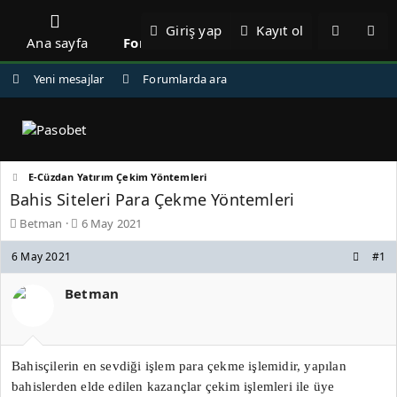
Giriş yap
Kayıt ol
Ana sayfa
Forumlar
Neler yeni
Kullanıcıl
Yeni mesajlar
Forumlarda ara
E-Cüzdan Yatırım Çekim Yöntemleri
Bahis Siteleri Para Çekme Yöntemleri
K
B
Betman
6 May 2021
o
a
n
ş
6 May 2021
#1
b
l
u
a
Betman
y
n
u
g
b
ı
a
ç
ş
t
Bahisçilerin en sevdiği işlem para çekme işlemidir, yapılan
l
a
bahislerden elde edilen kazançlar çekim işlemleri ile üye