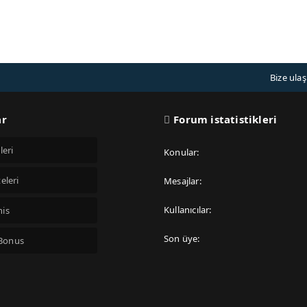
Bize ulaş
ar
Forum istatistikleri
leri
Konular
eleri
Mesajlar
Kullanıcılar
his
Son üye
Bonus