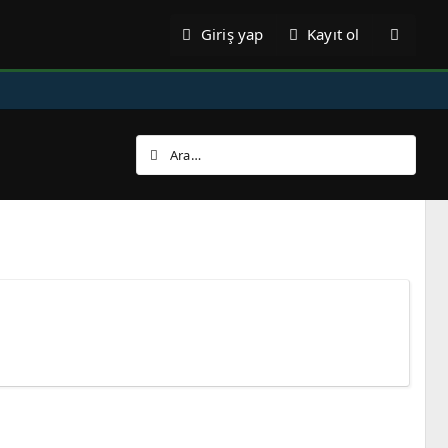
Giriş yap
Kayıt ol