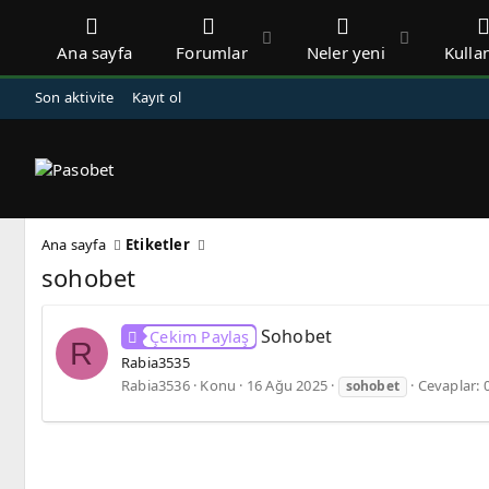
Ana sayfa
Forumlar
Neler yeni
Kullan
Son aktivite
Kayıt ol
Ana sayfa
Etiketler
sohobet
Sohobet
Çekim Paylaş
R
Rabia3535
Rabia3536
Konu
16 Ağu 2025
Cevaplar: 
sohobet