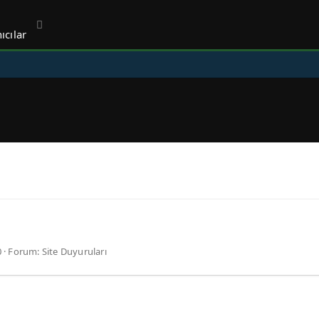
ıcılar
0
Forum:
Site Duyuruları