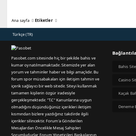
Ana sayfa
Etiketler
Türkçe (TR)
Bağlantıl
Pasobet.com sitesinde hiç bir şekilde bahis ve
kumar oynatılmamaktadır. Sitemizde yer alan
Bahis Site
yorum ve tahminler haber ve bilgi amaçlıdır. Bu
forum spor müsabakaları için iletişim tahmin ve
Casino Sit
içerik sağlayıcı bir web sitedir. Siteyi kullanmak
tamamen kişilerin özgür iradesiyle
Kaçak Ba
gerçekleşmektedir. "T.C" Kanunlarına uygun
Deneme 
olmadığını düşündüğünüz içerikleri iletişim
kısmından bizlere yazdığınız takdirde ilgili
içerikler silincektir. Forum'a Gönderilen
Mesajlardan Öncelikle Mesaj Sahipleri
Sorumludurlar Forum Yöneticileri Başkalarının