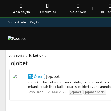
Ana sayfa
Forumlar
Neler yeni
Kullan
Son aktivite
Kayıt ol
Ana sayfa
Etiketler
jojobet
Jojobet
Öneri
Jojobet bahis anlamında en kaliteli çalışma olanakları su
imkanları dahilinde kullanıcılar istedikleri oyuna anında
Paso
Konu
26 Mar 2022
C
jojobet
jojobet
bahis